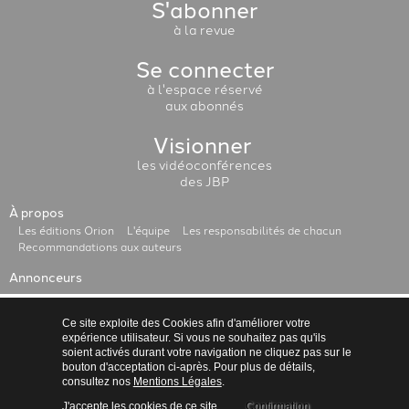
S'abonner
à la revue
Se connecter
à l'espace réservé
aux abonnés
Visionner
les vidéoconférences
des JBP
À propos
Les éditions Orion
L'équipe
Les responsabilités de chacun
Recommandations aux auteurs
Annonceurs
Administration
Conditions Générales de Vente
Ce site exploite des Cookies afin d'améliorer votre
expérience utilisateur. Si vous ne souhaitez pas qu'ils
Mentions légales
Politique de confidentialité
soient activés durant votre navigation ne cliquez pas sur le
bouton d'acceptation ci-après. Pour plus de détails,
consultez nos
Mentions Légales
.
J'accepte les cookies de ce site.
Confirmation