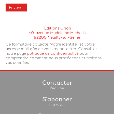
Envoyer
Editions Orion
40, avenue Madeleine Michelis
92200 Neuilly-sur-Seine
Ce formulaire collecte "votre identité" et votre
adresse mail afin de vous recontacter. Consultez
notre page
politique de confidentialité
pour
comprendre comment nous protégeons et traitons
vos données.
Contacter
l'équipe
S'abonner
à la revue