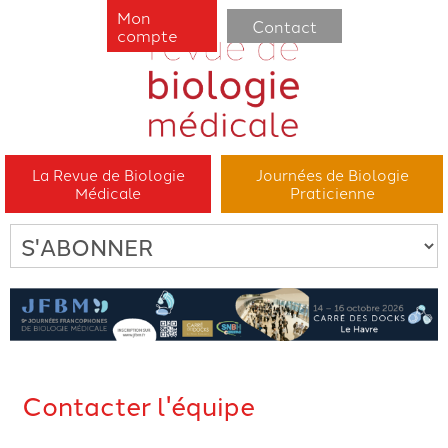
Mon
Contact
compte
La Revue de Biologie
Journées de Biologie
Médicale
Praticienne
Contacter l'équipe