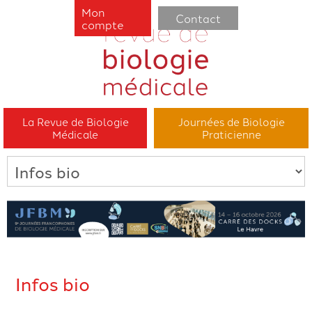
Mon
Contact
compte
La Revue de Biologie
Journées de Biologie
Médicale
Praticienne
Infos bio