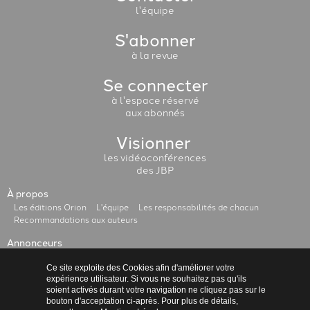
l'équipe
S'abonner
à la revue
Se connecter
à l'espace réservé
aux abonnés
Visionner
les vidéoconférences
des JBP
À propos
Les éditions Orion
L'équipe
Les responsabilités de chacun
Recommandations aux auteurs
Annonceurs
Administration
Conditions Générales de Vente
Ce site exploite des Cookies afin d'améliorer votre
expérience utilisateur. Si vous ne souhaitez pas qu'ils
soient activés durant votre navigation ne cliquez pas sur le
Mentions légales
Politique de confidentialité
bouton d'acceptation ci-après. Pour plus de détails,