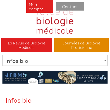
Mon
Contact
compte
La Revue de Biologie
Journées de Biologie
Médicale
Praticienne
Infos bio