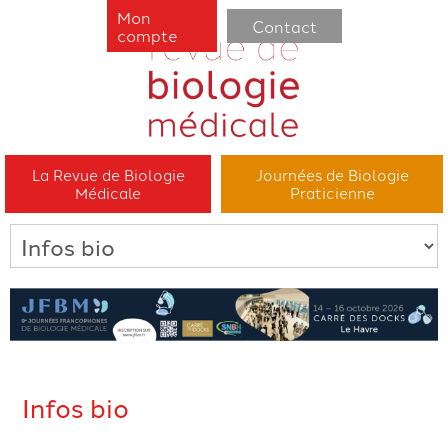
Mon
Contact
compte
La Revue de Biologie
Journées de Biologie
Médicale
Praticienne
Infos bio