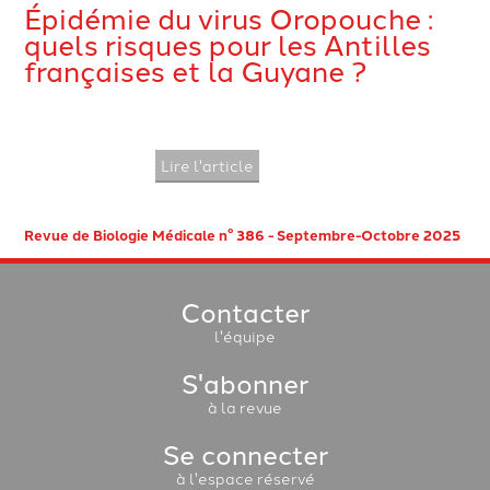
Épidémie du virus Oropouche :
quels risques pour les Antilles
françaises et la Guyane ?
Lire l'article
Revue de Biologie Médicale n° 386 - Septembre-Octobre 2025
Contacter
l'équipe
S'abonner
à la revue
Se connecter
à l'espace réservé