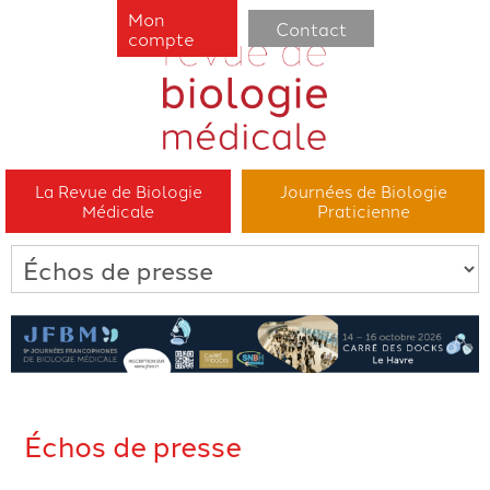
Mon
Contact
compte
La Revue de Biologie
Journées de Biologie
Médicale
Praticienne
Échos de presse